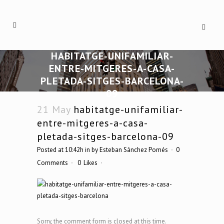
HABITATGE-UNIFAMILIAR-
ENTRE-MITGERES-A-CASA-
PLETADA-SITGES-BARCELONA-
09
21 May
habitatge-unifamiliar-
entre-mitgeres-a-casa-
pletada-sitges-barcelona-09
Posted at 10:42h
in
by
Esteban Sánchez Pomés
0
Comments
0
Likes
Sorry, the comment form is closed at this time.