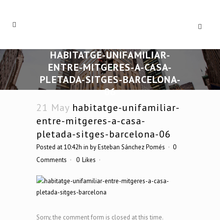
HABITATGE-UNIFAMILIAR-
ENTRE-MITGERES-A-CASA-
PLETADA-SITGES-BARCELONA-
06
21 May
habitatge-unifamiliar-
entre-mitgeres-a-casa-
pletada-sitges-barcelona-06
Posted at 10:42h
in
by
Esteban Sánchez Pomés
0
Comments
0
Likes
Sorry, the comment form is closed at this time.