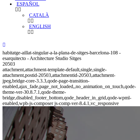
ESPAÑOL
CATALÀ
ENGLISH
habitatge-aillat-singular-a-la-plana-de-sitges-barcelona-108 -
esarquitecto - Architecture Studio Sitges
20503
attachment,attachment-template-default,single,single-
attachment,postid-20503,attachmentid-20503,attachment-
jpeg,bridge-core-3.3.3,qode-page-transition-
enabled,ajax_fade,page_not_loaded,,no_animation_on_touch,qode-
theme-ver-30.8.7.1,qode-theme-
bridge,disabled_footer_bottom,qode_header_in_grid,qode-wpml-
enabled,wpb-js-composer js-comp-ver-8.4.1,vc_responsive