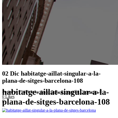
02 Dic
habitatge-aillat-singular-a-la-
plana-de-sitges-barcelona-108
habitatge-aillat-singular-a-la-
Posted at 15:42h
in
by
david Guija Alcaraz
0 Comments
0
Likes
plana-de-sitges-barcelona-108