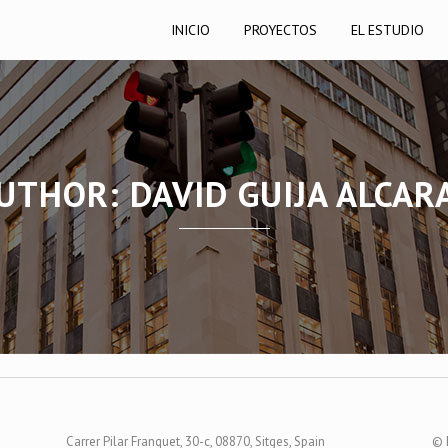
INICIO
PROYECTOS
EL ESTUDIO
UTHOR: DAVID GUIJA ALCAR
Carrer Pilar Franquet, 30-c, 08870, Sitges, Spain
© 