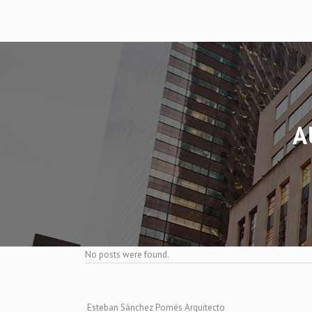
A
No posts were found.
Esteban Sánchez Pomés Arquitecto