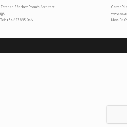
Esteban Sánchez Pomés Architect
Carrer Pil
@:
www.esar
Tel: +34 657 895 046
Mon-Fri 0