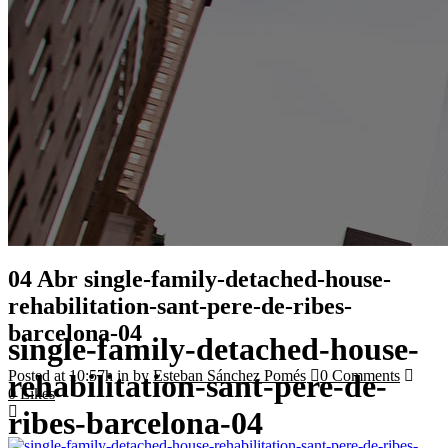
04 Abr
single-family-detached-house-
rehabilitation-sant-pere-de-ribes-
barcelona-04
single-family-detached-house-
Posted at 10:57h
in
by
Esteban Sánchez Pomés
0 Comments
rehabilitation-sant-pere-de-
0
Likes
ribes-barcelona-04