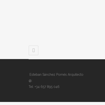
Esteban Sánchez Pomés Arquitecto
@:
Tel: +34 657 895 046