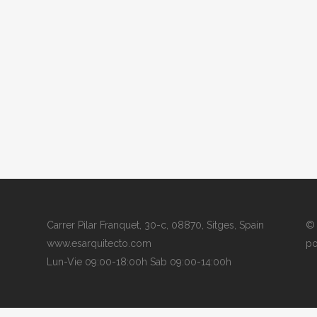
Carrer Pilar Franquet, 30-c, 08870, Sitges, Spain
© 
www.esarquitecto.com
po
Lun-Vie 09:00-18:00h Sab 09:00-14:00h