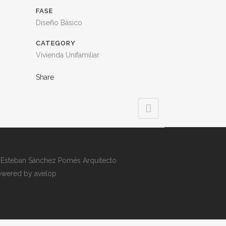
FASE
Diseño Bàsico
CATEGORY
Vivienda Unifamiliar
Share
Esteban Sánchez Pomés Arquitecto
wered by avelop