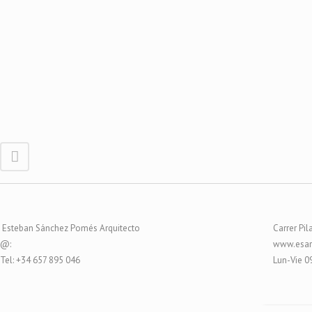
Esteban Sánchez Pomés Arquitecto
Carrer Pil
@:
www.esar
Tel: +34 657 895 046
Lun-Vie 0