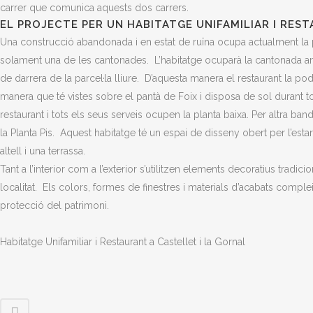
carrer que comunica aquests dos carrers.
EL PROJECTE PER UN HABITATGE UNIFAMILIAR I RES
Una construcció abandonada i en estat de ruïna ocupa actualment la par
solament una de les cantonades. L’habitatge ocuparà la cantonada amb
de darrera de la parcel·la lliure. D’aquesta manera el restaurant la pod
manera que té vistes sobre el pantà de Foix i disposa de sol durant to
restaurant i tots els seus serveis ocupen la planta baixa. Per altra banda
la Planta Pis. Aquest habitatge té un espai de disseny obert per l’esta
altell i una terrassa.
Tant a l’interior com a l’exterior s’utilitzen elements decoratius tradic
localitat. Els colors, formes de finestres i materials d’acabats comp
protecció del patrimoni.
Habitatge Unifamiliar i Restaurant a Castellet i la Gornal