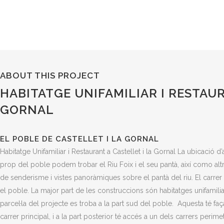
ABOUT THIS PROJECT
HABITATGE UNIFAMILIAR I RESTAUR
GORNAL
EL POBLE DE CASTELLET I LA GORNAL
Habitatge Unifamiliar i Restaurant a Castellet i la Gornal La ubicació 
prop del poble podem trobar el Riu Foix i el seu pantà, així como altr
de senderisme i vistes panoràmiques sobre el pantà del riu. El carrer pr
el poble. La major part de les construccions són habitatges unifamilia
parcel·la del projecte es troba a la part sud del poble. Aquesta té faça
carrer principal, i a la part posterior té accés a un dels carrers perim