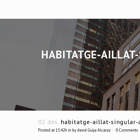
HABITATGE-AILLAT
02 des.
habitatge-aillat-singular-
Posted at 15:42h
in
by
david Guija Alcaraz
0 Comments