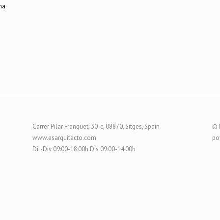
Carrer Pilar Franquet, 30-c, 08870, Sitges, Spain
© 
www.esarquitecto.com
po
Dil-Div 09:00-18:00h Dis 09:00-14:00h